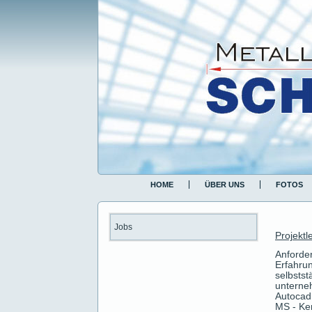
HOME
ÜBER UNS
FOTOS
Jobs
Projektl
Anforde
Erfahrun
selbst
unterne
Autocad
MS - Ke