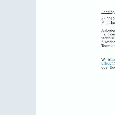
Lehrling
ab 2012
Metallb
Anfor
handwer
technis
Zuverläs
Teamfäh
Wir bit
office
oder Bu